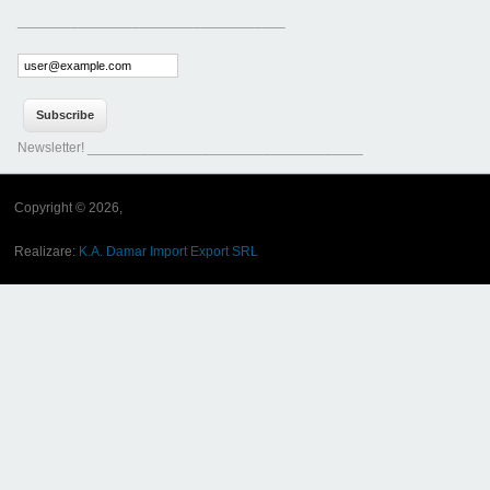
___________________________________
Newsletter! ____________________________________
Copyright © 2026,
Realizare:
K.A. Damar Import Export SRL